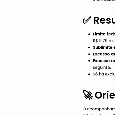
✅ Res
Limite fede
R$ 5,76 mil
Sublimite 
Excesso at
Excesso a
seguinte.
Só há excl
🚀 Ori
O acompanhamen