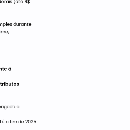
derais (até R$
mples durante
ime,
nte à
tributos
brigada a
té o fim de 2025