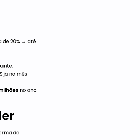
ia de 20% → até
uinte.
S já no mês
milhões
no ano.
der
forma de