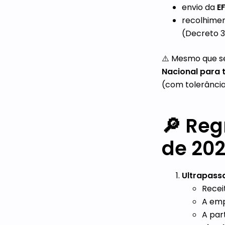
envio da
EF
recolhimen
(Decreto 3
⚠️ Mesmo que s
Nacional para t
(com tolerância
🔎 Re
de 20
Ultrapass
Recei
A emp
A par