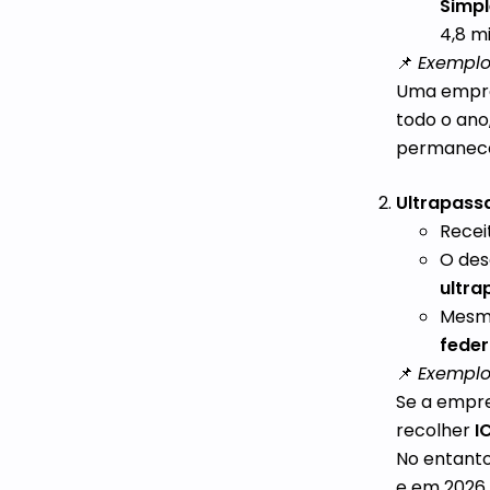
Simpl
4,8 m
📌
Exemplo
Uma empre
todo o ano
permanecen
Ultrapass
Recei
O des
ultr
Mesm
feder
📌
Exemplo
Se a empre
recolher
I
No entanto
e em 2026,