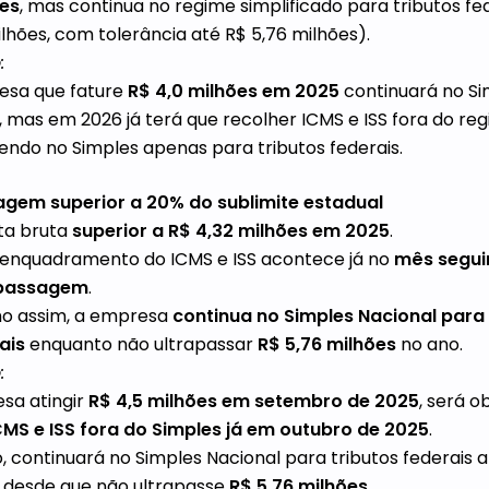
es
, mas continua no regime simplificado para tributos fe
ilhões, com tolerância até R$ 5,76 milhões).
:
sa que fature
R$ 4,0 milhões em 2025
continuará no Si
, mas em 2026 já terá que recolher ICMS e ISS fora do reg
do no Simples apenas para tributos federais.
agem superior a 20% do sublimite estadual
ta bruta
superior a R$ 4,32 milhões em 2025
.
enquadramento do ICMS e ISS acontece já no
mês segui
apassagem
.
o assim, a empresa
continua no Simples Nacional para 
ais
enquanto não ultrapassar
R$ 5,76 milhões
no ano.
:
sa atingir
R$ 4,5 milhões em setembro de 2025
, será o
CMS e ISS fora do Simples já em outubro de 2025
.
, continuará no Simples Nacional para tributos federais a
 desde que não ultrapasse
R$ 5,76 milhões
.