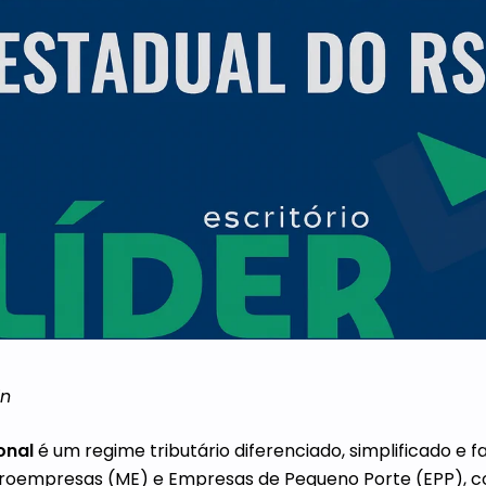
in
onal
é um regime tributário diferenciado, simplificado e f
croempresas (ME) e Empresas de Pequeno Porte (EPP), co