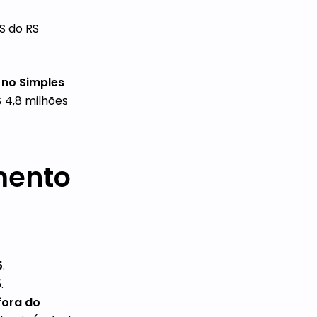
S do RS
no Simples
 4,8 milhões
mento
5
.
.
fora do