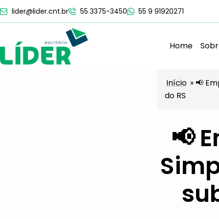
lider@lider.cnt.br
55 3375-3450
55 9 91920271
Home
Sobr
Início
»
📢 Em
do RS
📢 
Simp
sub