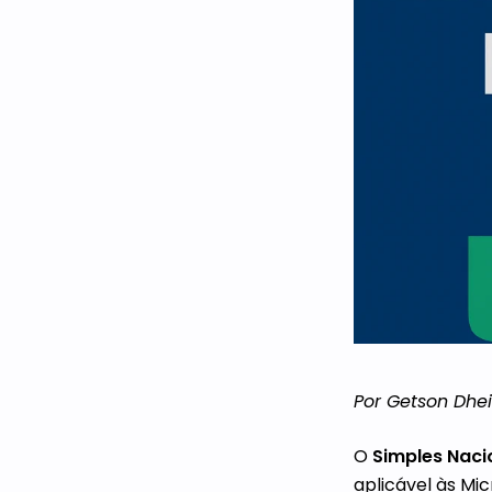
Por Getson Dhe
O
Simples Naci
aplicável às Mi