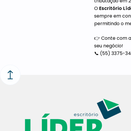
tributação em 2
O
Escritório Líd
sempre em confo
permitindo o me
👉 Conte com a 
seu negócio!
📞 (55) 3375-34