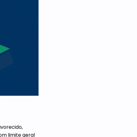
avorecido,
m limite geral