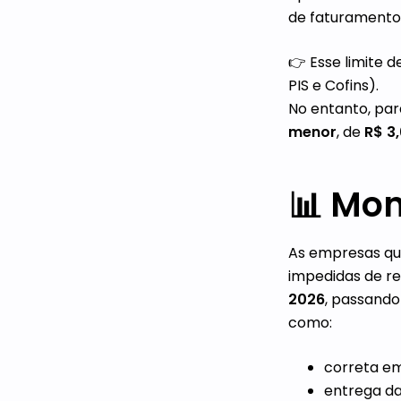
de faturament
👉 Esse limite d
PIS e Cofins).
No entanto, pa
menor
, de
R$ 3
📊 Mo
As empresas qu
impedidas de re
2026
, passando
como:
correta em
entrega d