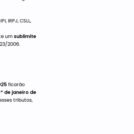
IPI, IRPJ, CSLL,
ste um
sublimite
123/2006.
025
ficarão
1º de janeiro de
sses tributos,